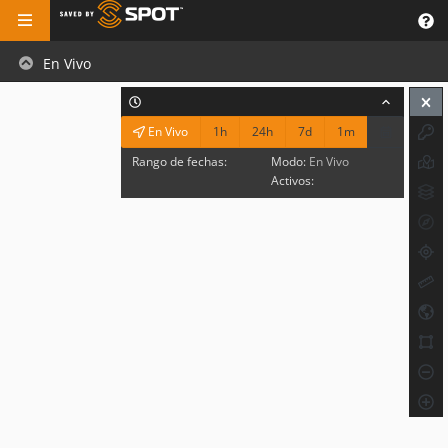
En Vivo
1h
24h
7d
1m
En Vivo
Rango de fechas:
Modo:
En Vivo
Activos: