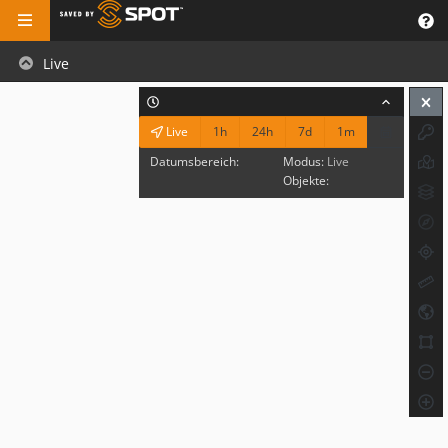
Live
1h
24h
7d
1m
Live
Datumsbereich:
Modus:
Live
Objekte: