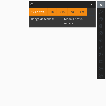
1h
24h
7d
1m
En Vivo
Rango de fechas:
Modo:
En Vivo
Activos: