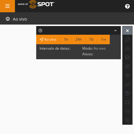
Ao vivo
1h
24h
7d
1m
Ao vivo
Intervalo de datas:
Modo:
Ao vivo
Ativos: